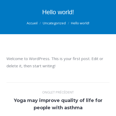
Hello world!
Vous êtes ici :
Accueil
Uncategorized
Hello world!
Welcome to WordPress. This is your first post. Edit or
delete it, then start writing!
Navigation
ONGLET PRÉCÉDENT
de
Yoga may improve quality of life for
commentaire
Onglet
people with asthma
précédent