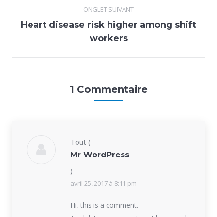
ONGLET SUIVANT
Heart disease risk higher among shift
Onglet
workers
suivant
1 Commentaire
Tout
(
Mr WordPress
)
avril 25, 2017 à 8:11 pm
Hi, this is a comment.