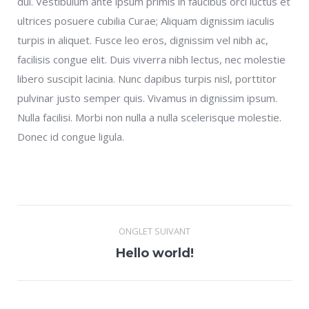
dui. Vestibulum ante ipsum primis in faucibus orci luctus et
ultrices posuere cubilia Curae; Aliquam dignissim iaculis
turpis in aliquet. Fusce leo eros, dignissim vel nibh ac,
facilisis congue elit. Duis viverra nibh lectus, nec molestie
libero suscipit lacinia. Nunc dapibus turpis nisl, porttitor
pulvinar justo semper quis. Vivamus in dignissim ipsum.
Nulla facilisi. Morbi non nulla a nulla scelerisque molestie.
Donec id congue ligula.
Navigation
ONGLET SUIVANT
de
Onglet
Hello world!
commentaire
suivant